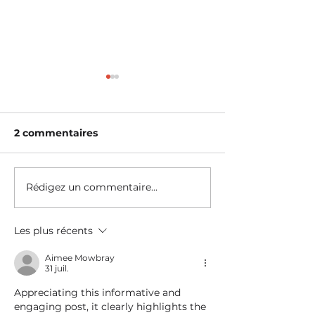
2 commentaires
Rédigez un commentaire...
Communiqué - Les
EMPLOI - ON
Jumeleurs reçoit un
RECRUTE AU
soutien structurant de
PROGRAMME
Les plus récents
la Ville de Montréal
SOCIOPRO CH
pour la Maison A-
JUMELEURS
Aimee Mowbray
Typique
31 juil.
Appreciating this informative and 
engaging post, it clearly highlights the 