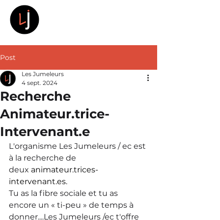
LES JUMELEURS
Post
Les Jumeleurs
4 sept. 2024
Recherche
Animateur.trice-
Intervenant.e
L'organisme Les Jumeleurs / ec est 
à la recherche de 
deux 
animateur.trices-
intervenant.es
.
Tu as la fibre sociale et tu as 
encore un « ti-peu » de temps à 
donner....Les Jumeleurs /ec t'offre 