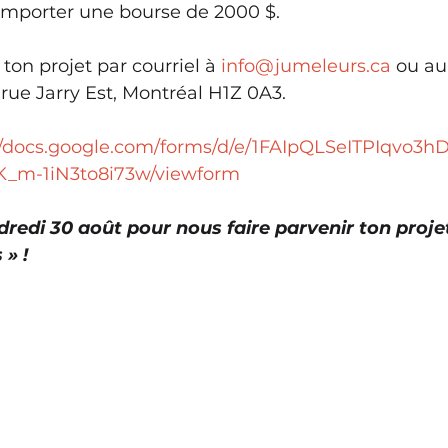
remporter une bourse de 2000 $. 
ton projet par courriel à 
info@jumeleurs.ca
 ou au
 rue Jarry Est, Montréal H1Z 0A3.
//docs.google.com/forms/d/e/1FAIpQLSeITPIqvo3
m-1iN3to8i73w/viewform
dredi 30 août pour nous faire parvenir ton projet
 » !