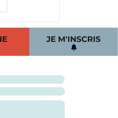
LOI - ON RECRUTE
 PROGRAMME
IOPRO CHEZ LES
NE
JE M'INSCRIS
ELEURS