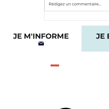
Rédigez un commentaire...
CONVOCATION À L'AGA
2026
JE M'INFORME
JE
CONTACTEZ-
2590 Jarry Est, Montréal, QC,
514.374.9050
membership@jumeleurs.ca