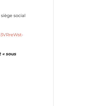
 siège social 
hD3VRreWst-
 « sous 