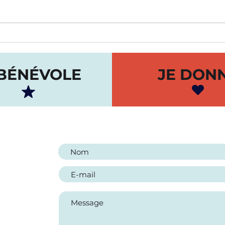
Communiqué - Les
EMP
Jumeleurs reçoit un
AU
soutien structurant de la
SOC
 BÉNÉVOLE
JE DON
Ville de Montréal pour la
JUM
Maison A-Typique
NOUS
 H1Z 0A3